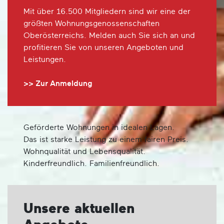
Mit über 16.500 Mitgliedern sind wir eine der
größten Wohnungsgenossenschaften
Oberösterreichs. Melden auch Sie sich an und
profitieren Sie von unseren Angeboten und
Leistungen.
>> Zur Anmeldung
Geförderte Wohnungen in idealen Lagen.
Das ist starke Leistung zu einem fairen Preis.
Wohnqualität und Lebensqualität.
Kinderfreundlich. Familienfreundlich.
Unsere aktuellen