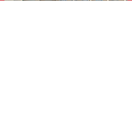
5280 Braunau am Inn
Laabstraße 47-4
DETAILANSICHT